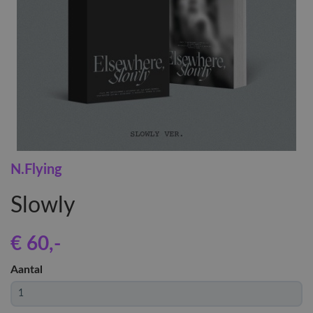
N.Flying
Slowly
€ 60
,-
Aantal