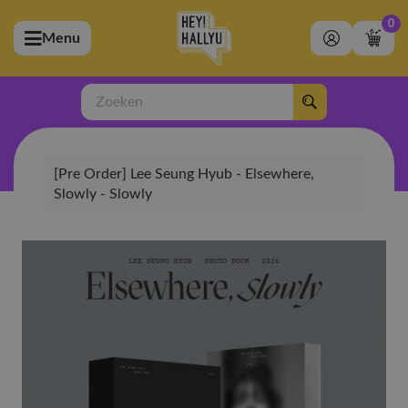
0
Menu
bmenu (Artiesten)
ubmenu (Merchandise)
Zoeken
bmenu (Exclusive)
[Pre Order] Lee Seung Hyub - Elsewhere,
bmenu (Winkel)
Slowly - Slowly