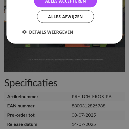
ALLES ACCEPTEREN
ALLES AFWIJZEN
DETAILS WEERGEVEN
Specificaties
Artikelnummer
PRE-LCH-EROS-PB
EAN nummer
8800312825788
Pre-order tot
08-07-2025
Release datum
14-07-2025