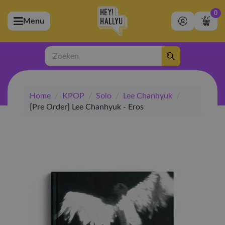
0
Menu
bmenu (Artiesten)
ubmenu (Merchandise)
Zoeken
bmenu (Exclusive)
Home
/
KPOP
/
Solo
/
Lee Chanhyuk
/
bmenu (Winkel)
[Pre Order] Lee Chanhyuk - Eros