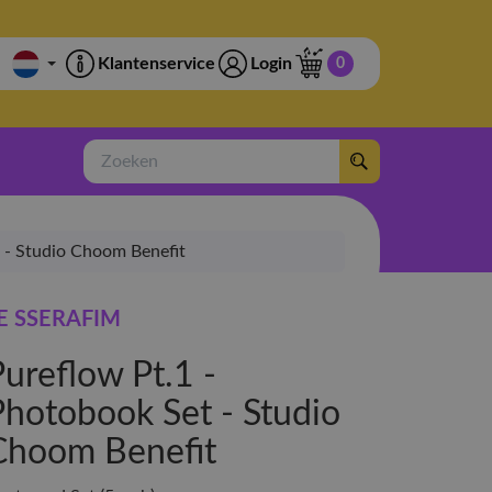
Klantenservice
Login
0
Zoeken
t - Studio Choom Benefit
E SSERAFIM
Pureflow Pt.1 -
Photobook Set - Studio
Choom Benefit