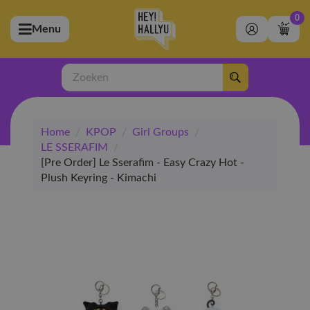
0
Menu
bmenu (Artiesten)
ubmenu (Merchandise)
Zoeken
bmenu (Exclusive)
Home
/
KPOP
/
Girl Groups
/
bmenu (Winkel)
LE SSERAFIM
/
[Pre Order] Le Sserafim - Easy Crazy Hot -
Plush Keyring - Kimachi