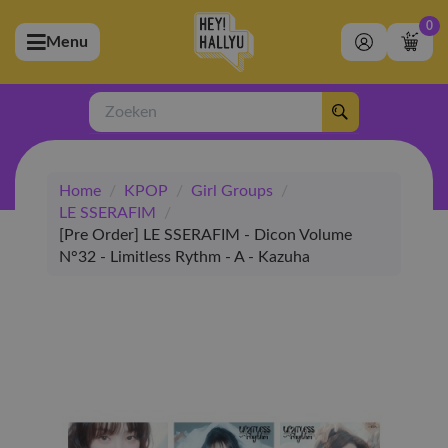
0
Menu
bmenu (Artiesten)
ubmenu (Merchandise)
Zoeken
bmenu (Exclusive)
Home
/
KPOP
/
Girl Groups
/
bmenu (Winkel)
LE SSERAFIM
/
[Pre Order] LE SSERAFIM - Dicon Volume
N°32 - Limitless Rythm - A - Kazuha