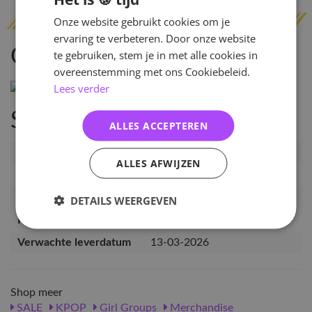
Onze website gebruikt cookies om je
ervaring te verbeteren. Door onze website
Omschrijving
te gebruiken, stem je in met alle cookies in
overeenstemming met ons Cookiebeleid.
Lees verder
Specificaties
ALLES ACCEPTEREN
Artikelnummer
PRE-LESS-DICON-LR-A-KZ
ALLES AFWIJZEN
EAN nummer
9549739771047
Pre-order tot
16-01-2026
DETAILS WEERGEVEN
Release datum
27-02-2026
Verwachte leverdatum
13-03-2026
Shop meer
SALE
KPOP
Girl Groups
Merchandise