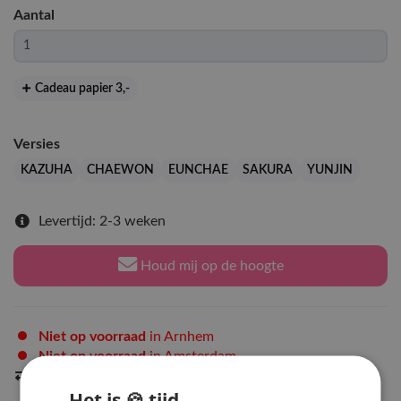
Aantal
Cadeau papier 3
,-
Versies
KAZUHA
CHAEWON
EUNCHAE
SAKURA
YUNJIN
Levertijd: 2-3 weken
Houd mij op de hoogte
Niet op voorraad
in Arnhem
Niet op voorraad
in Amsterdam
Indien op voorraad
binnen 2 werkdagen
verzonden
Het is 🍪 tijd