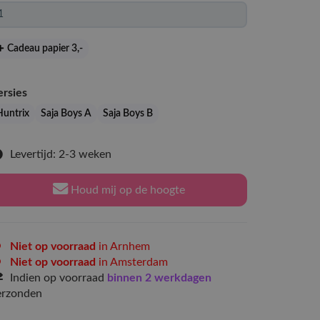
Cadeau papier 3
,-
ersies
Huntrix
Saja Boys A
Saja Boys B
Levertijd: 2-3 weken
Houd mij op de hoogte
Niet op voorraad
in Arnhem
Niet op voorraad
in Amsterdam
Indien op voorraad
binnen 2 werkdagen
erzonden