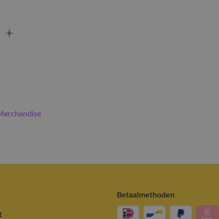
erchandise
Betaalmethoden
t