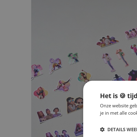
Het is 🍪 tij
Onze website gebr
je in met alle c
DETAILS WE