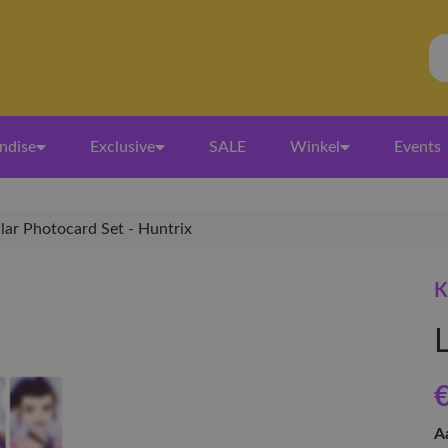
ndise
Exclusive
SALE
Winkel
Events
lar Photocard Set - Huntrix
K
€
A