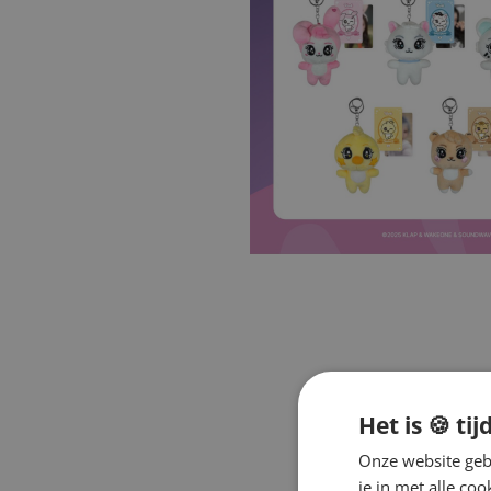
Het is 🍪 tij
Onze website gebr
je in met alle c