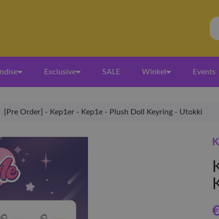
ndise
Exclusive
SALE
Winkel
Events
[Pre Order] - Kep1er - Kep1e - Plush Doll Keyring - Utokki
K
€