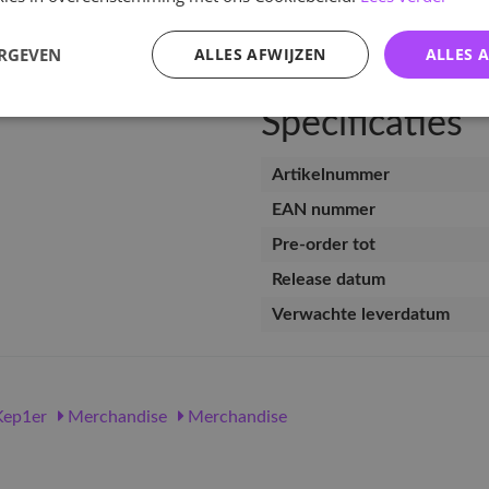
v
ERGEVEN
ALLES AFWIJZEN
ALLES 
Specificaties
Artikelnummer
EAN nummer
Pre-order tot
Release datum
Verwachte leverdatum
ep1er
Merchandise
Merchandise