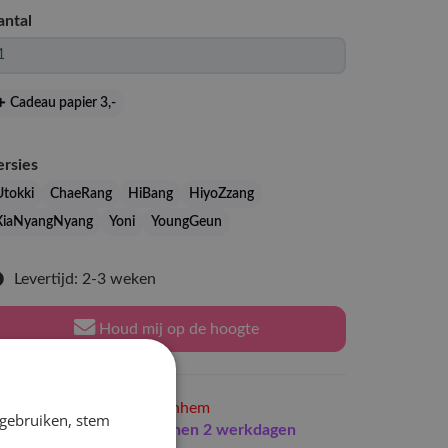
antal
Cadeau papier 3
,-
ersies
Utokki
ChaeRang
HiBang
HiyoZzang
XiaNyangNyang
Yoni
YoungGeun
Levertijd: 2-3 weken
Houd mij op de hoogte
Niet op voorraad
in Arnhem
 gebruiken, stem
Indien op voorraad
binnen 2 werkdagen