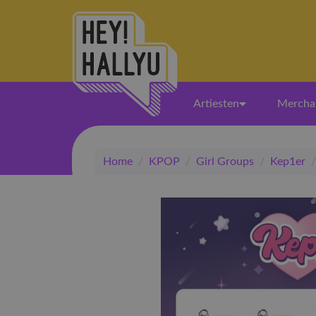
Artiesten
Mercha
Home
/
KPOP
/
Girl Groups
/
Kep1er
/