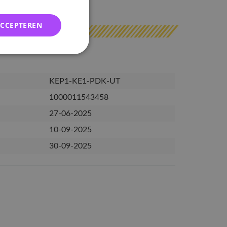
erzonden
ACCEPTEREN
KEP1-KE1-PDK-UT
1000011543458
27-06-2025
10-09-2025
30-09-2025