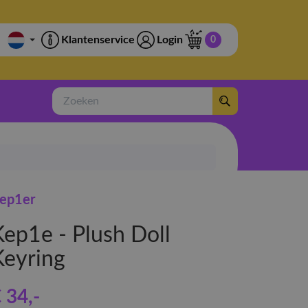
Klantenservice
Login
0
Zoeken
ep1er
Kep1e - Plush Doll
Keyring
 34
,-