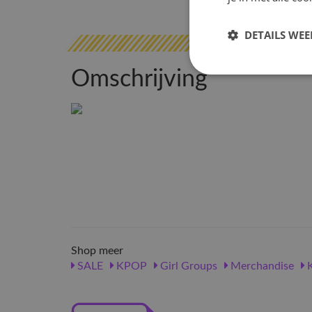
DETAILS WE
Omschrijving
Shop meer
SALE
KPOP
Girl Groups
Merchandise
K