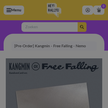
0
Menu
bmenu (Artiesten)
ubmenu (Merchandise)
Zoeken
bmenu (Exclusive)
[Pre-Order] Kangmin - Free Falling - Nemo
bmenu (Winkel)