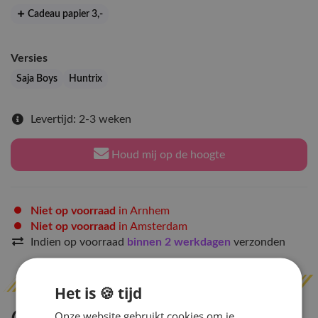
Cadeau papier 3
,-
Versies
Saja Boys
Huntrix
Levertijd: 2-3 weken
Houd mij op de hoogte
Niet op voorraad
in Arnhem
Niet op voorraad
in Amsterdam
Indien op voorraad
binnen 2 werkdagen
verzonden
Het is 🍪 tijd
Onze website gebruikt cookies om je