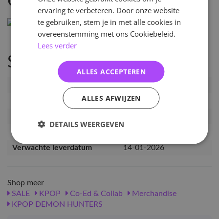
Omschrijving
ervaring te verbeteren. Door onze website
te gebruiken, stem je in met alle cookies in
overeenstemming met ons Cookiebeleid.
Lees verder
Specificaties
ALLES ACCEPTEREN
Artikelnummer
PRE-KDH-MB-SJB
ALLES AFWIJZEN
EAN nummer
1000000355550
Pre-order tot
29-12-2025
DETAILS WEERGEVEN
Release datum
29-12-2025
Verwachte leverdatum
14-01-2026
Shop meer
SALE
KPOP
Co-Ed & Collab
Merchandise
KPOP DEMON HUNTERS