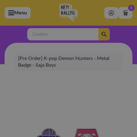
0
Menu
bmenu (Artiesten)
ubmenu (Merchandise)
Zoeken
bmenu (Exclusive)
[Pre Order] K-pop Demon Hunters - Metal
bmenu (Winkel)
Badge - Saja Boys