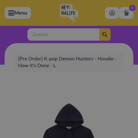
0
Menu
bmenu (Artiesten)
ubmenu (Merchandise)
Zoeken
bmenu (Exclusive)
[Pre Order] K-pop Demon Hunters - Hoodie -
bmenu (Winkel)
How it's Done - L