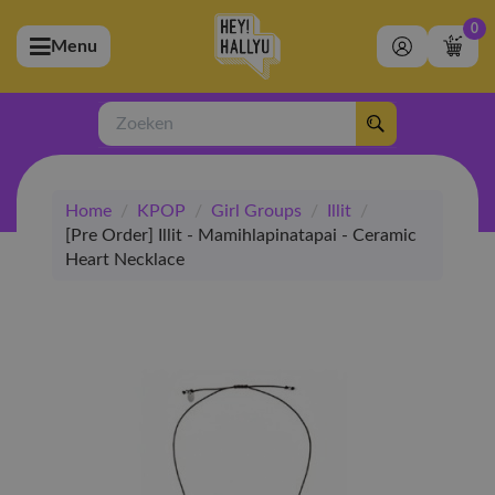
0
Menu
bmenu (Artiesten)
ubmenu (Merchandise)
Zoeken
bmenu (Exclusive)
Home
/
KPOP
/
Girl Groups
/
Illit
/
bmenu (Winkel)
[Pre Order] Illit - Mamihlapinatapai - Ceramic
Heart Necklace