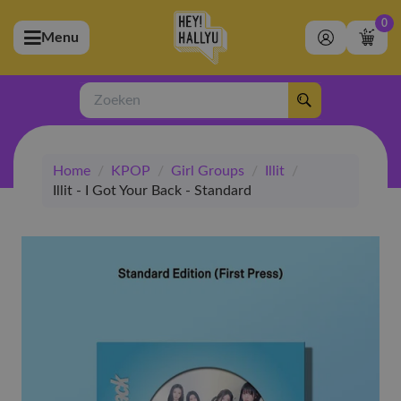
0
Menu
bmenu (Artiesten)
ubmenu (Merchandise)
Zoeken
bmenu (Exclusive)
Home
/
KPOP
/
Girl Groups
/
Illit
/
bmenu (Winkel)
Illit - I Got Your Back - Standard