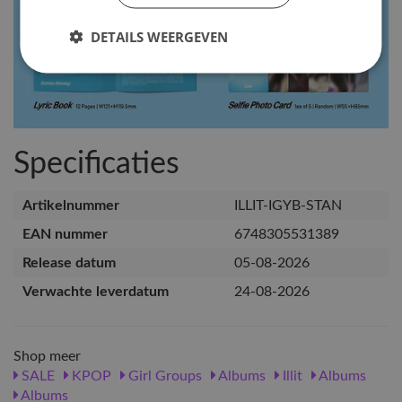
DETAILS WEERGEVEN
Specificaties
Artikelnummer
ILLIT-IGYB-STAN
EAN nummer
6748305531389
Release datum
05-08-2026
Verwachte leverdatum
24-08-2026
Shop meer
SALE
KPOP
Girl Groups
Albums
Illit
Albums
Albums