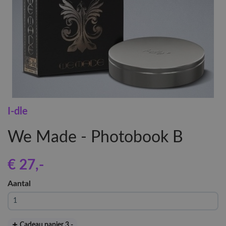
I-dle
We Made - Photobook B
€ 27
,-
Aantal
Cadeau papier 3
,-