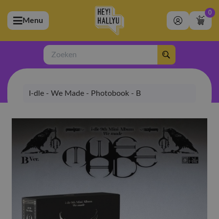
0
Menu
bmenu (Artiesten)
ubmenu (Merchandise)
Zoeken
bmenu (Exclusive)
I-dle - We Made - Photobook - B
bmenu (Winkel)