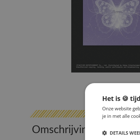
Het is 🍪 tij
Onze website gebr
je in met alle c
Omschrijving
DETAILS WE