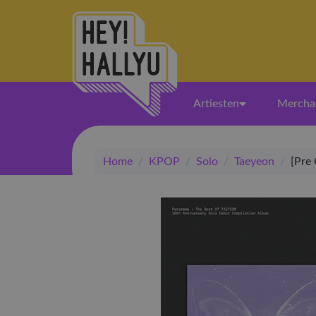
Artiesten
Mercha
Home
/
KPOP
/
Solo
/
Taeyeon
/
[Pre 