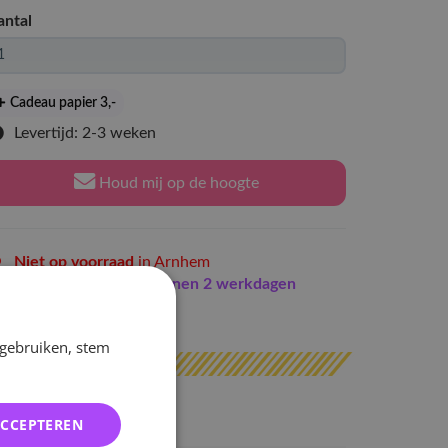
antal
Cadeau papier 3
,-
Levertijd: 2-3 weken
Houd mij op de hoogte
Niet op voorraad
in Arnhem
Indien op voorraad
binnen 2 werkdagen
erzonden
 gebruiken, stem
ACCEPTEREN