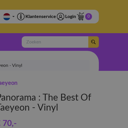
Klantenservice
Login
0
Zoeken
eon - Vinyl
aeyeon
Panorama : The Best Of
Taeyeon - Vinyl
 70
,-