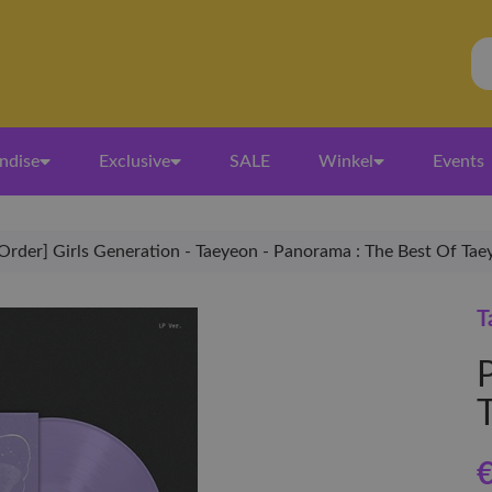
ndise
Exclusive
SALE
Winkel
Events
Order] Girls Generation - Taeyeon - Panorama : The Best Of Taey
T
€