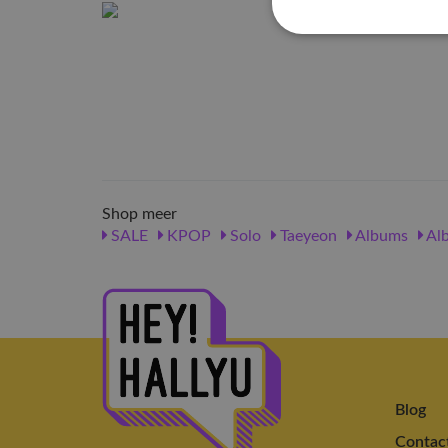
Shop meer
SALE
KPOP
Solo
Taeyeon
Albums
Al
Blog
Contac