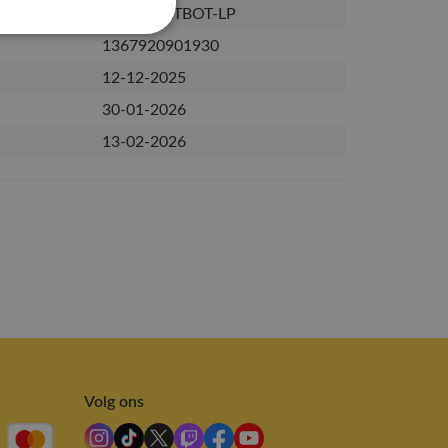
PRE-TY-P:TBOT-LP
1367920901930
12-12-2025
30-01-2026
13-02-2026
Volg ons