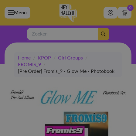
0
Menu
bmenu (Artiesten)
ubmenu (Merchandise)
Zoeken
bmenu (Exclusive)
Home
/
KPOP
/
Girl Groups
/
bmenu (Winkel)
FROMIS_9
/
[Pre Order] Fromis_9 - Glow Me - Photobook