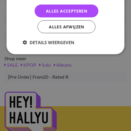
Artikelnummer
F20-RR-JC
EAN nummer
8809704435635
ALLES ACCEPTEREN
Pre-order tot
22-06-2026
ALLES AFWIJZEN
Release datum
27-06-2026
Verwachte leverdatum
16-07-2026
DETAILS WEERGEVEN
Shop meer
SALE
KPOP
Solo
Albums
[Pre Order] From20 - Rated R