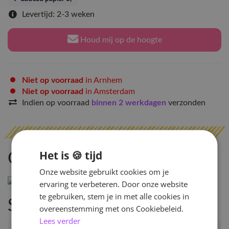
Levertijd: 2-3 weken
Houd mij op de hoogte
Niet op voorraad
in Arnhem
Niet op voorraad
in Amsterdam
Indien op voorraad
binnen 2 werkdagen
verzonden
Het is 🍪 tijd
Omschrijving
Onze website gebruikt cookies om je
ervaring te verbeteren. Door onze website
te gebruiken, stem je in met alle cookies in
Specificaties
overeenstemming met ons Cookiebeleid.
Lees verder