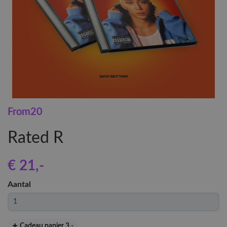
From20
Rated R
€ 21
,-
Aantal
Cadeau papier 3
,-