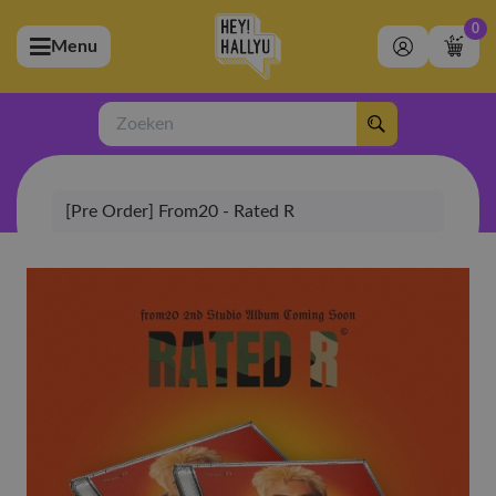
0
Menu
bmenu (Artiesten)
ubmenu (Merchandise)
Zoeken
bmenu (Exclusive)
[Pre Order] From20 - Rated R
bmenu (Winkel)