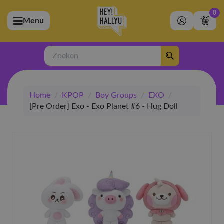
0
Menu
bmenu (Artiesten)
ubmenu (Merchandise)
Zoeken
bmenu (Exclusive)
Home
/
KPOP
/
Boy Groups
/
EXO
/
bmenu (Winkel)
[Pre Order] Exo - Exo Planet #6 - Hug Doll