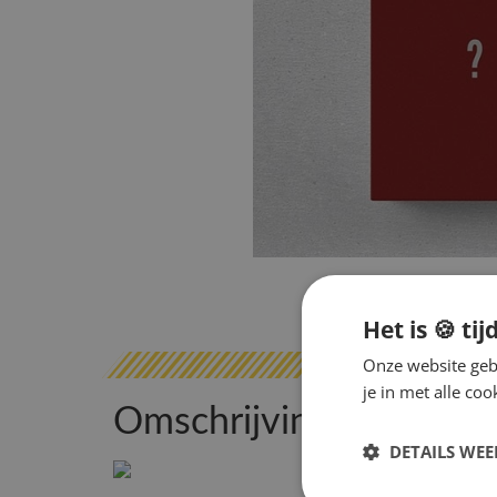
Het is 🍪 tij
Onze website gebr
je in met alle c
Omschrijving
DETAILS WE