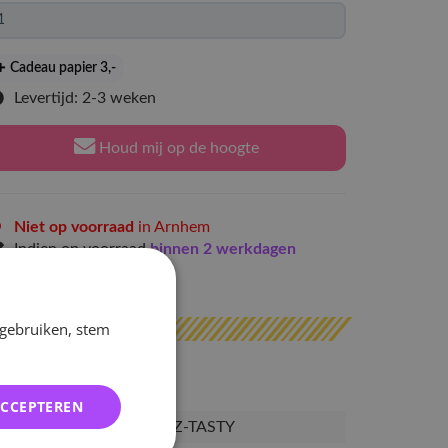
Cadeau papier 3
,-
Levertijd: 2-3 weken
Houd mij op de hoogte
Niet op voorraad
in Arnhem
Indien op voorraad
binnen 2 werkdagen
erzonden
 gebruiken, stem
ACCEPTEREN
PRE-DKZ-TASTY