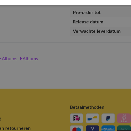
EAN nummer
Pre-order tot
Release datum
Verwachte leverdatum
Albums
Albums
Betaalmethoden
t
en retourneren