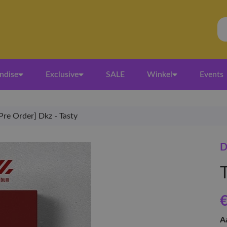
ndise
Exclusive
SALE
Winkel
Events
Pre Order] Dkz - Tasty
D
€
A