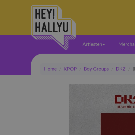
Artiesten
Mercha
Home
/
KPOP
/
Boy Groups
/
DKZ
/
[