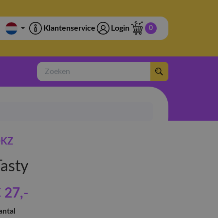
Klantenservice
Login
0
Zoeken
KZ
Tasty
 27
,-
antal