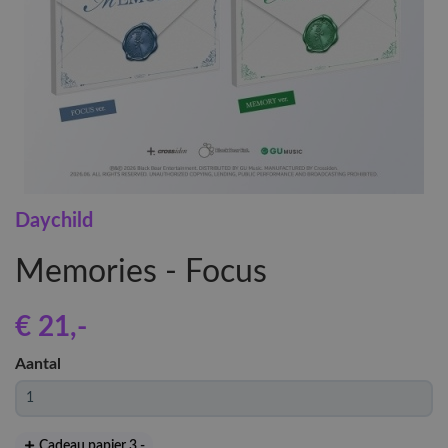
Daychild
Memories - Focus
€ 21
,-
Aantal
Cadeau papier 3
,-