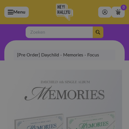
0
Menu
bmenu (Artiesten)
ubmenu (Merchandise)
Zoeken
bmenu (Exclusive)
[Pre Order] Daychild - Memories - Focus
bmenu (Winkel)