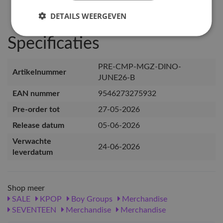
DETAILS WEERGEVEN
Specificaties
PRE-CMP-MGZ-DINO-
Artikelnummer
JUNE26-B
EAN nummer
9546273275932
Pre-order tot
27-05-2026
Release datum
05-06-2026
Verwachte
24-06-2026
leverdatum
Shop meer
SALE
KPOP
Boy Groups
Merchandise
SEVENTEEN
Merchandise
Merchandise