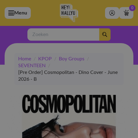
0
Menu
bmenu (Artiesten)
ubmenu (Merchandise)
Zoeken
bmenu (Exclusive)
Home
/
KPOP
/
Boy Groups
/
bmenu (Winkel)
SEVENTEEN
/
[Pre Order] Cosmopolitan - Dino Cover - June
2026 - B