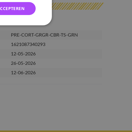
ACCEPTEREN
PRE-CORT-GRGR-CBR-TS-GRN
1621087340293
12-05-2026
26-05-2026
12-06-2026