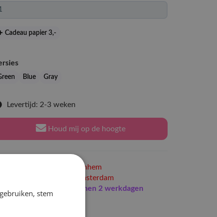
Cadeau papier 3
,-
ersies
Green
Blue
Gray
Levertijd: 2-3 weken
Houd mij op de hoogte
Niet op voorraad
in Arnhem
Niet op voorraad
in Amsterdam
Indien op voorraad
binnen 2 werkdagen
 gebruiken, stem
erzonden