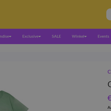
ndise
Exclusive
SALE
Winkel
Events
C
€
A