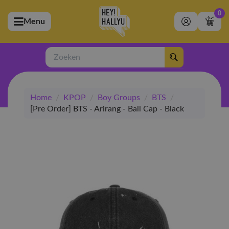
0
Menu
bmenu (Artiesten)
ubmenu (Merchandise)
Zoeken
bmenu (Exclusive)
Home
/
KPOP
/
Boy Groups
/
BTS
/
bmenu (Winkel)
[Pre Order] BTS - Arirang - Ball Cap - Black