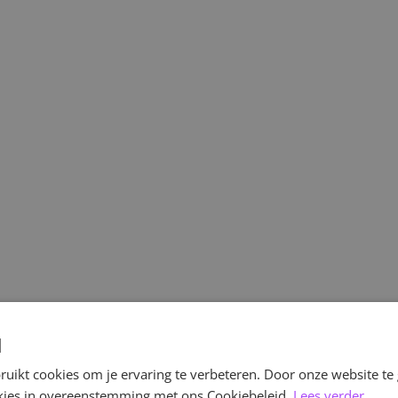
d
uikt cookies om je ervaring te verbeteren. Door onze website te
ookies in overeenstemming met ons Cookiebeleid.
Lees verder