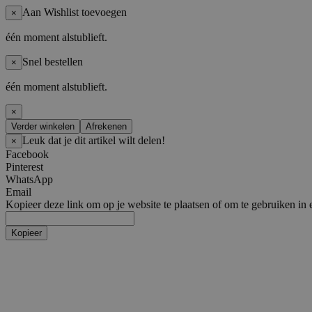
Aan Wishlist toevoegen
×
één moment alstublieft.
Snel bestellen
×
één moment alstublieft.
×
Verder winkelen
Afrekenen
Leuk dat je dit artikel wilt delen!
×
Facebook
Pinterest
WhatsApp
Email
Kopieer deze link om op je website te plaatsen of om te gebruiken in 
Kopieer
Artiesten
Boy Groups
AHOF
ATEEZ
ALL(H)OURS