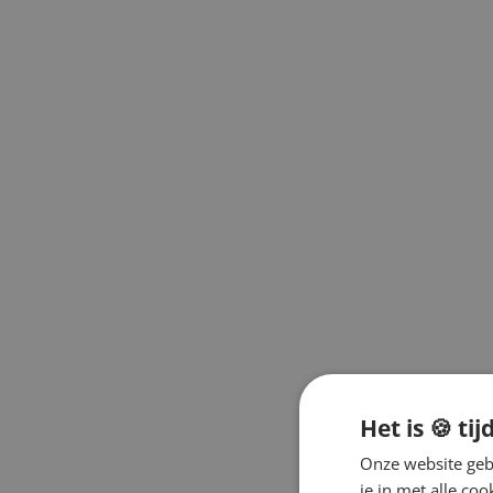
Kai
Kang Daniel
Kwon Eun Bi
Sunmi
Taemin
Soojin
Taeyeon
Wendy
Wonho
Woodz
Yukika
Yves
Zie meer
Co-Ed & Collab
AKMU
KARD
Signed Albums
O.S.T.
Merchandise
Light Sticks
Season's Greetings
Het is 🍪 tij
Photocards
Tijdschriften
Onze website gebr
Leer Koreaans
je in met alle c