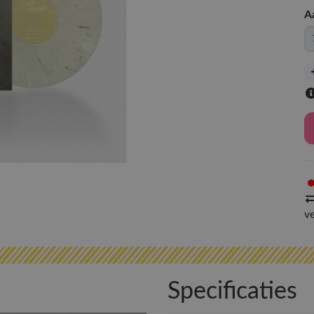
A
v
Specificaties