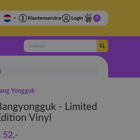
Klantenservice
Login
0
Zoeken
l
ang Yongguk
Bangyongguk - Limited
dition Vinyl
 52
,-