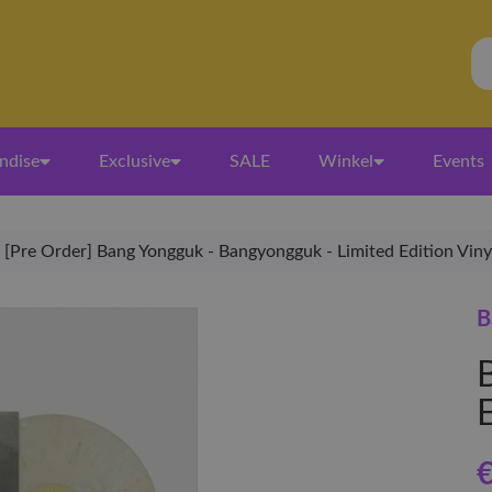
ndise
Exclusive
SALE
Winkel
Events
[Pre Order] Bang Yongguk - Bangyongguk - Limited Edition Viny
B
E
€