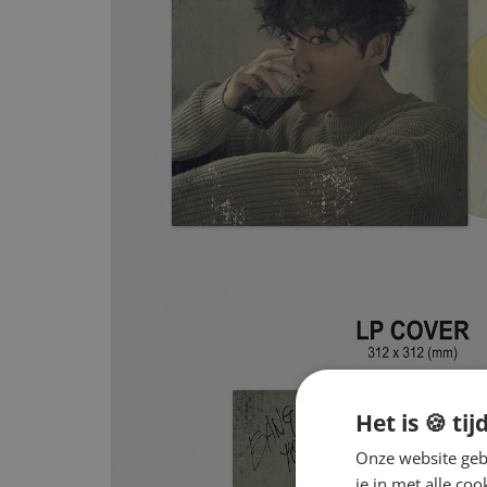
Het is 🍪 tij
Onze website gebr
je in met alle c