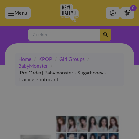
0
Menu
bmenu (Artiesten)
ubmenu (Merchandise)
Zoeken
bmenu (Exclusive)
Home
/
KPOP
/
Girl Groups
/
bmenu (Winkel)
BabyMonster
/
[Pre Order] Babymonster - Sugarhoney -
Trading Photocard