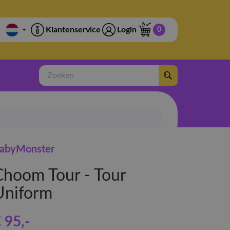
Klantenservice
Login
0
Zoeken
abyMonster
Choom Tour - Tour
Uniform
 95
,-