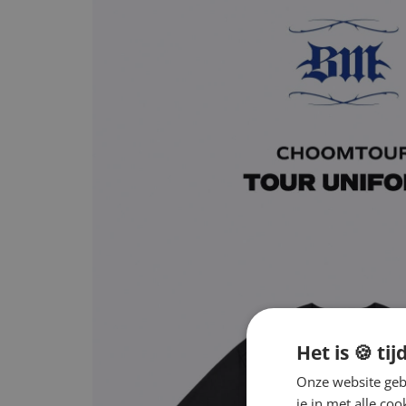
Het is 🍪 tij
Onze website gebr
je in met alle c