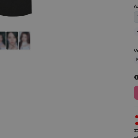
A
V
v