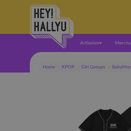
Artiesten
Mercha
Home
/
KPOP
/
Girl Groups
/
BabyMon