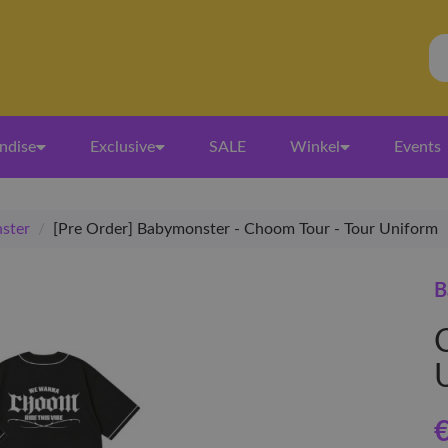
ndise
Exclusive
SALE
Winkel
Events
ster
/
[Pre Order] Babymonster - Choom Tour - Tour Uniform
B
€