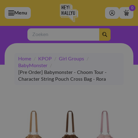
0
Menu
bmenu (Artiesten)
ubmenu (Merchandise)
Zoeken
bmenu (Exclusive)
Home
/
KPOP
/
Girl Groups
/
bmenu (Winkel)
BabyMonster
/
[Pre Order] Babymonster - Choom Tour -
Character String Pouch Cross Bag - Rora