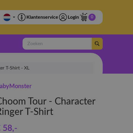
Klantenservice
Login
0
Zoeken
r T-Shirt - XL
abyMonster
Choom Tour - Character
inger T-Shirt
 58
,-