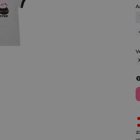
A
V
v