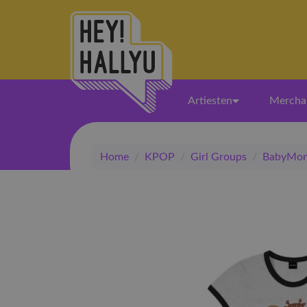
Artiesten
Mercha
Home
/
KPOP
/
Girl Groups
/
BabyMon