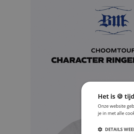
Het is 🍪 tij
Onze website gebr
je in met alle c
DETAILS WE