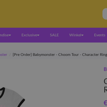
ndise
Exclusive
SALE
Winkel
Events
ster
/
[Pre Order] Babymonster - Choom Tour - Character Ringe
B
R
€