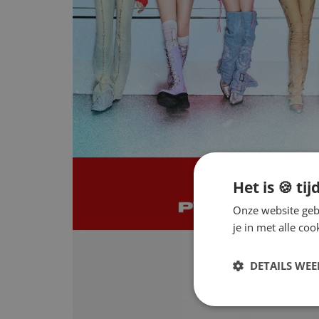
Het is 🍪 tij
Onze website gebr
je in met alle c
DETAILS WE