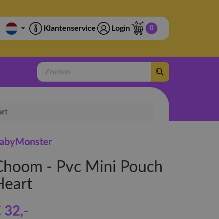
Klantenservice
Login
0
Zoeken
art
abyMonster
Choom - Pvc Mini Pouch
Heart
 32
,-