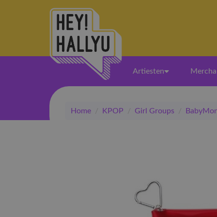
Artiesten
Mercha
Home
/
KPOP
/
Girl Groups
/
BabyMon