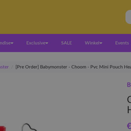
ndise
Exclusive
SALE
Winkel
Events
ster
/
[Pre Order] Babymonster - Choom - Pvc Mini Pouch He
B
€