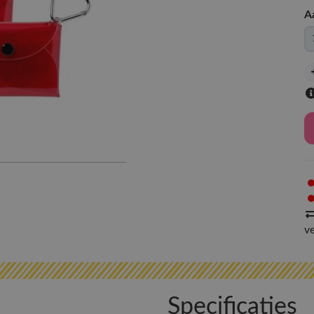
A
v
Specificaties