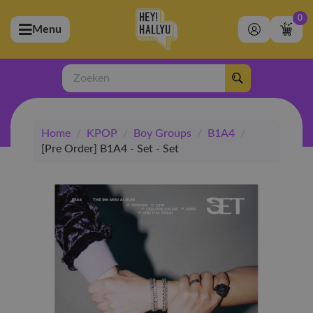
0
Menu
bmenu (Artiesten)
ubmenu (Merchandise)
Zoeken
bmenu (Exclusive)
Home
/
KPOP
/
Boy Groups
/
B1A4
/
bmenu (Winkel)
[Pre Order] B1A4 - Set - Set