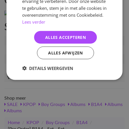
Omschrijving
ervaring te verbeteren. Door onze website
te gebruiken, stem je in met alle cookies in
overeenstemming met ons Cookiebeleid.
Lees verder
Specificaties
ALLES ACCEPTEREN
Artikelnummer
PRE-B1A4-SET-SET
EAN nummer
1000001424149
ALLES AFWIJZEN
Pre-order tot
17-04-2026
DETAILS WEERGEVEN
Release datum
21-04-2026
Verwachte leverdatum
08-05-2026
Shop meer
SALE
KPOP
Boy Groups
Albums
B1A4
Albums
Albums
Home
/
KPOP
/
Boy Groups
/
B1A4
/