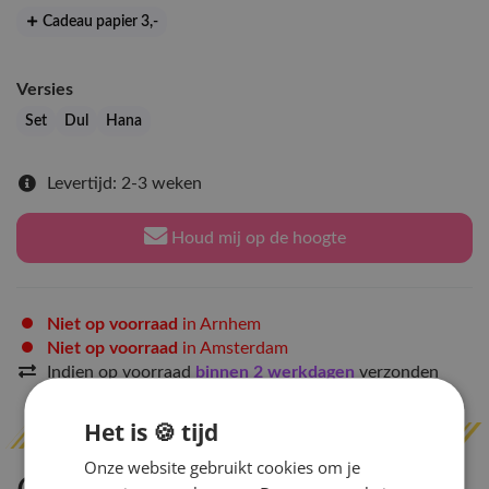
Cadeau papier 3
,-
Versies
Set
Dul
Hana
Levertijd: 2-3 weken
Houd mij op de hoogte
Niet op voorraad
in Arnhem
Niet op voorraad
in Amsterdam
Indien op voorraad
binnen 2 werkdagen
verzonden
Het is 🍪 tijd
Onze website gebruikt cookies om je