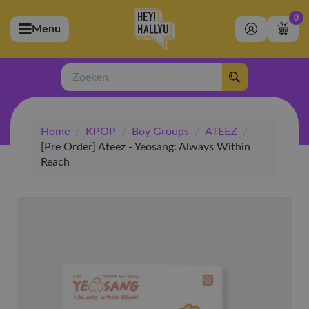
0
Menu
bmenu (Artiesten)
ubmenu (Merchandise)
Zoeken
bmenu (Exclusive)
Home
/
KPOP
/
Boy Groups
/
ATEEZ
/
bmenu (Winkel)
[Pre Order] Ateez - Yeosang: Always Within
Reach