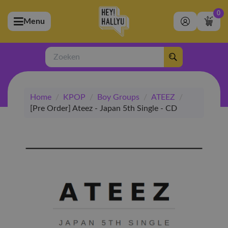
0
Menu
bmenu (Artiesten)
ubmenu (Merchandise)
Zoeken
bmenu (Exclusive)
Home
/
KPOP
/
Boy Groups
/
ATEEZ
/
bmenu (Winkel)
[Pre Order] Ateez - Japan 5th Single - CD