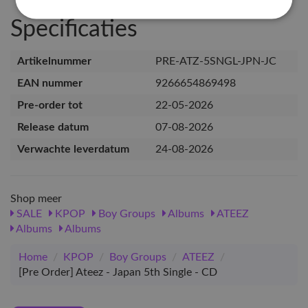
Specificaties
Artikelnummer
PRE-ATZ-5SNGL-JPN-JC
EAN nummer
9266654869498
Pre-order tot
22-05-2026
Release datum
07-08-2026
Verwachte leverdatum
24-08-2026
Shop meer
SALE
KPOP
Boy Groups
Albums
ATEEZ
Albums
Albums
Home
/
KPOP
/
Boy Groups
/
ATEEZ
/
[Pre Order] Ateez - Japan 5th Single - CD