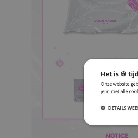
Het is 🍪 tij
Onze website gebr
je in met alle c
DETAILS WE