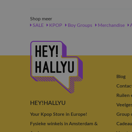
Shop meer
SALE
KPOP
Boy Groups
Merchandise
A
Blog
Contac
Ruilen 
HEY!HALLYU
Veelges
Your Kpop Store in Europe!
Group o
Fysieke winkels in Amsterdam &
Cadea