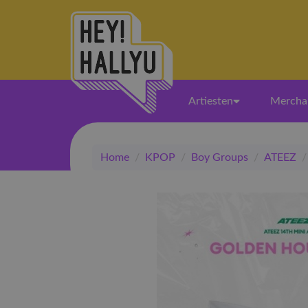
Artiesten
Mercha
Home
/
KPOP
/
Boy Groups
/
ATEEZ
/