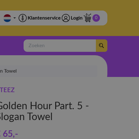
Klantenservice
Login
0
Zoeken
an Towel
TEEZ
Golden Hour Part. 5 -
Slogan Towel
 65
,-