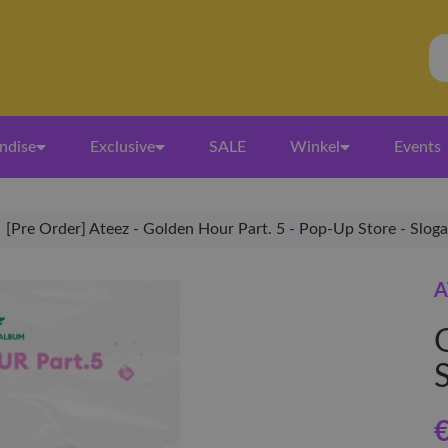
ndise
Exclusive
SALE
Winkel
Events
[Pre Order] Ateez - Golden Hour Part. 5 - Pop-Up Store - Slog
A
€