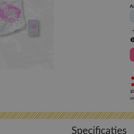
A
v
Specificaties