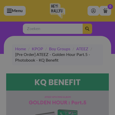
0
Menu
bmenu (Artiesten)
ubmenu (Merchandise)
Zoeken
bmenu (Exclusive)
Home
/
KPOP
/
Boy Groups
/
ATEEZ
/
bmenu (Winkel)
[Pre Order] ATEEZ - Golden Hour Part.5 -
Photobook - KQ Benefit