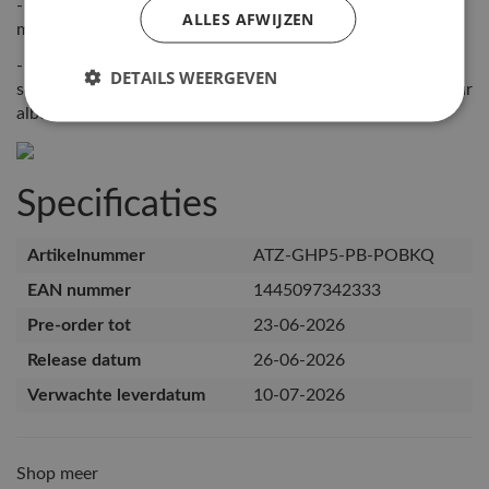
- We cannot guarantee that we will send your favorite
ALLES AFWIJZEN
member's photocard.
- Initially, we will dispatch orders without photocard
DETAILS WEERGEVEN
sorting, so you might have to wait a few extra days for your
album.
Specificaties
Artikelnummer
ATZ-GHP5-PB-POBKQ
EAN nummer
1445097342333
Pre-order tot
23-06-2026
Release datum
26-06-2026
Verwachte leverdatum
10-07-2026
Shop meer