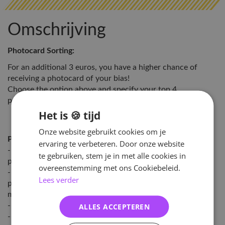
Omschrijving
Photocard Sorting:
For an additional 3 euros, you have a higher chance of
receiving a photocard of your bias!
Choose the option above and specify your top 4
preferences in the Comments.
Het is 🍪 tijd
Onze website gebruikt cookies om je
Please note:
ervaring te verbeteren. Door onze website
- We sort both pre-order individual photocards and album
te gebruiken, stem je in met alle cookies in
photocards.
overeenstemming met ons Cookiebeleid.
- If you're buying the set or multiple albums, you can
Lees verder
provide multiple preferences per version, but it's not
mandatory.
- You will receive an unsealed album.
ALLES ACCEPTEREN
- Photocards are sorted on a first-come, first-served basis.