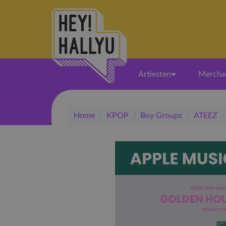
Artiesten
Mercha
Home
/
KPOP
/
Boy Groups
/
ATEEZ
/