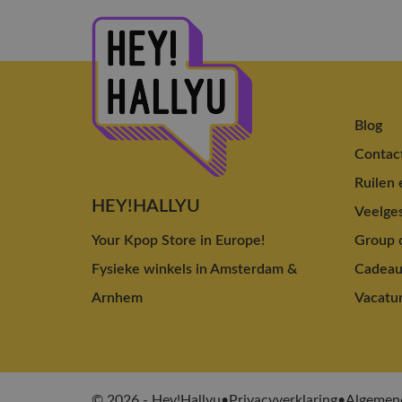
Blog
Contac
Ruilen 
HEY!HALLYU
Veelges
Your Kpop Store in Europe!
Group o
Fysieke winkels in Amsterdam &
Cadea
Arnhem
Vacatu
© 2026 - Hey!Hallyu
•
Privacyverklaring
•
Algemen