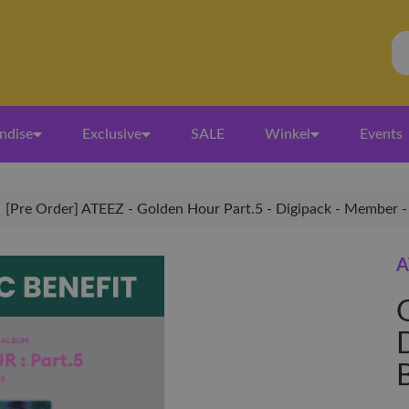
ndise
Exclusive
SALE
Winkel
Events
[Pre Order] ATEEZ - Golden Hour Part.5 - Digipack - Member -
A