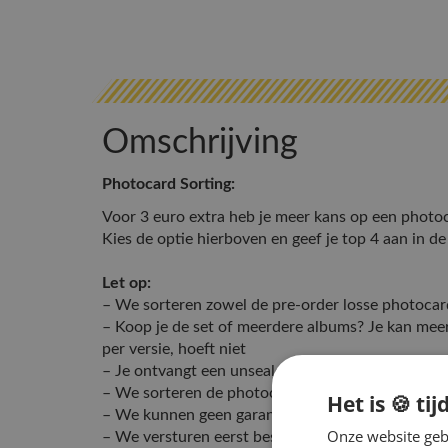
Omschrijving
Photocard Sorting:
Voor 3 euro extra heb je meer kans op een photoc
Kies de optie hierboven en geef je top 4 aan in 
Let op:
– We sorteren zowel de pre-order losse photocar
– Koop je de set of meerdere albums? Je kan me
per versie, hoeft niet
– Je ontvangt een unsealed album
– We sorteren de photocards first come, first ser
Het is 🍪 tij
– We kunnen geen garantie geven dat we je favo
Onze website gebr
– We versturen eerst bestellingen zonder photocar