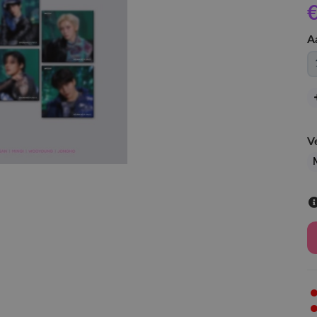
€
A
V