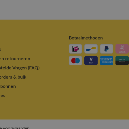
Betaalmethoden
t
en retourneren
telde Vragen (FAQ)
rders & bulk
ubonnen
res
e voorwaarden