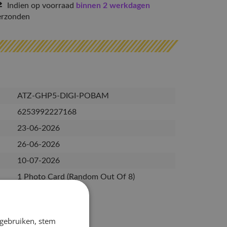
Indien op voorraad
binnen 2 werkdagen
erzonden
ATZ-GHP5-DIGI-POBAM
6253992227168
23-06-2026
26-06-2026
10-07-2026
1 Photo Card (Random Out Of 8)
 gebruiken, stem