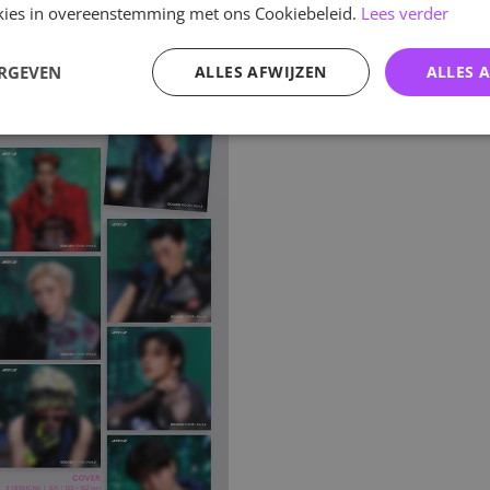
ookies in overeenstemming met ons Cookiebeleid.
Lees verder
 album
ERGEVEN
ALLES AFWIJZEN
ALLES 