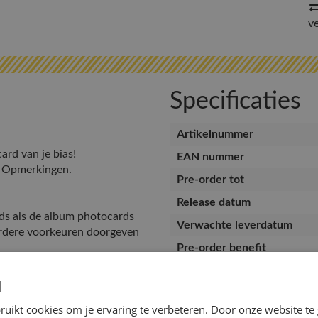
v
Specificaties
Artikelnummer
ard van je bias!
EAN nummer
de Opmerkingen.
Pre-order tot
Release datum
ds als de album photocards
Verwachte leverdatum
erdere voorkeuren doorgeven
Pre-order benefit
ve
d
riete member sturen
uikt cookies om je ervaring te verbeteren. Door onze website te
d sorting – het kan dus zijn