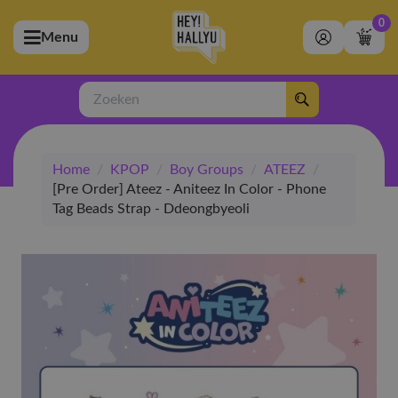
0
Menu
bmenu (Artiesten)
ubmenu (Merchandise)
Zoeken
bmenu (Exclusive)
Home
/
KPOP
/
Boy Groups
/
ATEEZ
/
bmenu (Winkel)
[Pre Order] Ateez - Aniteez In Color - Phone
Tag Beads Strap - Ddeongbyeoli