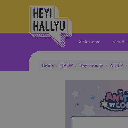
Artiesten
Mercha
Home
/
KPOP
/
Boy Groups
/
ATEEZ
/