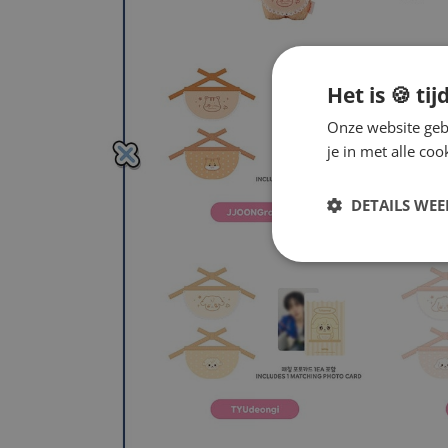
Het is 🍪 tij
Onze website gebr
je in met alle c
DETAILS WE