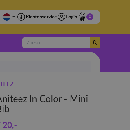
Klantenservice
Login
0
Zoeken
TEEZ
niteez In Color - Mini
Bib
 20
,-