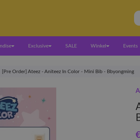
ndise
Exclusive
SALE
Winkel
Events
[Pre Order] Ateez - Aniteez In Color - Mini Bib - Bbyongming
A
A
€