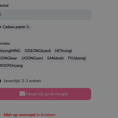
antal
Cadeau papier 3
,-
ersies
bbyongMING
DDEONGbyeoli
HETmongi
JJONGbear
JJOONGrami
SANdeoki
TYUdeongi
WOOYOnyang
Levertijd: 2-3 weken
Houd mij op de hoogte
Niet op voorraad
in Arnhem