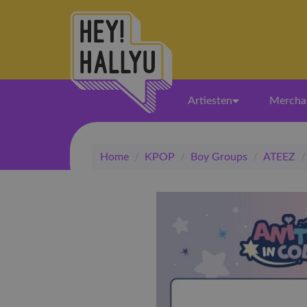
Artiesten
Mercha
Home
/
KPOP
/
Boy Groups
/
ATEEZ
/