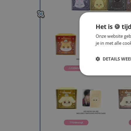
Het is 🍪 tij
Onze website gebr
je in met alle c
DETAILS WE