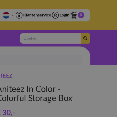
Klantenservice
Login
0
Zoeken
TEEZ
niteez In Color -
Colorful Storage Box
 30
,-