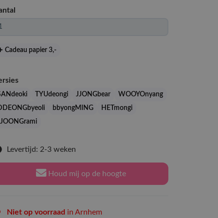
antal
Cadeau papier 3
,-
ersies
SANdeoki
TYUdeongi
JJONGbear
WOOYOnyang
DDEONGbyeoli
bbyongMING
HETmongi
JJOONGrami
Levertijd: 2-3 weken
Houd mij op de hoogte
Niet op voorraad
in Arnhem