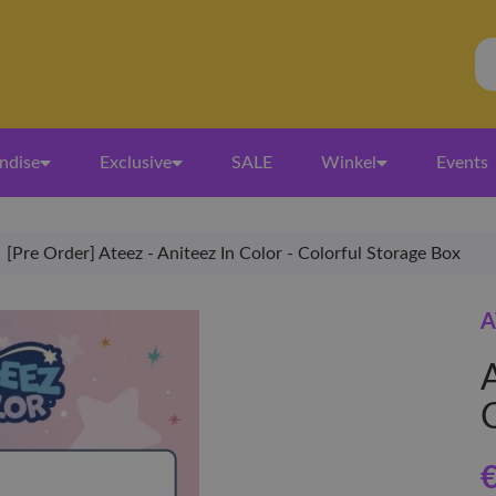
ndise
Exclusive
SALE
Winkel
Events
[Pre Order] Ateez - Aniteez In Color - Colorful Storage Box
A
A
€