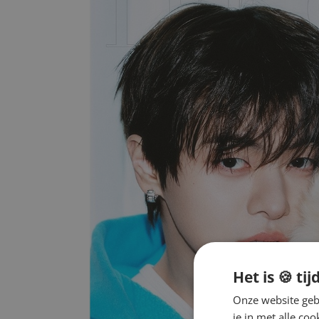
Het is 🍪 tij
Onze website gebr
je in met alle c