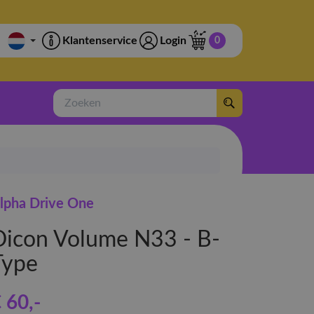
Klantenservice
Login
0
Zoeken
lpha Drive One
Dicon Volume N33 - B-
Type
 60
,-