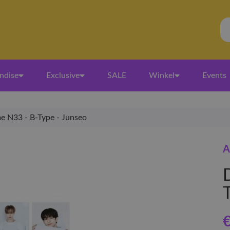
ndise
Exclusive
SALE
Winkel
Events
e N33 - B-Type - Junseo
A
€