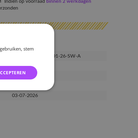
Indien op voorraad
binnen 2 werkdagen
erzonden
 gebruiken, stem
PRE-ALL-MGZ-ALD1-26-SW-A
4252597385817
ACCEPTEREN
03-06-2026
15-06-2026
03-07-2026