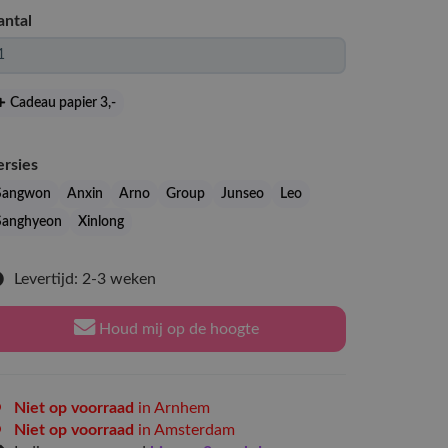
antal
Cadeau papier 3
,-
ersies
Sangwon
Anxin
Arno
Group
Junseo
Leo
Sanghyeon
Xinlong
Levertijd: 2-3 weken
Houd mij op de hoogte
Niet op voorraad
in Arnhem
Niet op voorraad
in Amsterdam