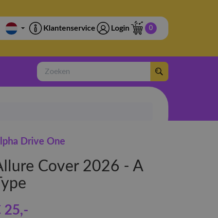
Klantenservice
Login
0
Zoeken
lpha Drive One
Allure Cover 2026 - A
Type
 25
,-