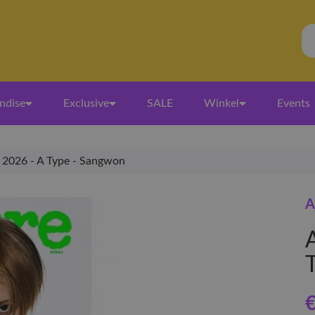
ndise
Exclusive
SALE
Winkel
Events
r 2026 - A Type - Sangwon
A
€