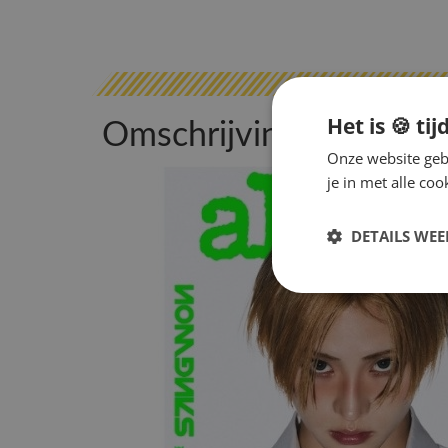
Het is 🍪 tij
Omschrijving
Onze website gebr
je in met alle c
DETAILS WE