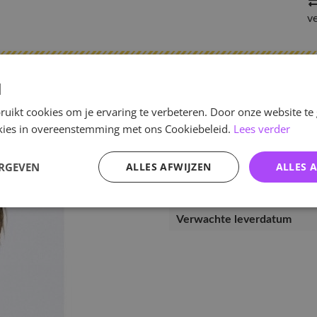
v
d
Specificaties
uikt cookies om je ervaring te verbeteren. Door onze website te
ookies in overeenstemming met ons Cookiebeleid.
Lees verder
Artikelnummer
EAN nummer
ERGEVEN
ALLES AFWIJZEN
ALLES 
Pre-order tot
Release datum
Verwachte leverdatum