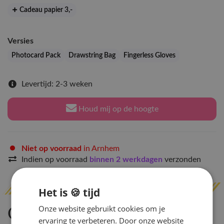
Cadeau papier 3
,-
Versies
Photocard Pack
Drawstring Bag
Fingerless Gloves
Levertijd: 2-3 weken
Houd mij op de hoogte
Niet op voorraad
in Arnhem
Indien op voorraad
binnen 2 werkdagen
verzonden
Het is 🍪 tijd
Onze website gebruikt cookies om je
Omschrijving
ervaring te verbeteren. Door onze website