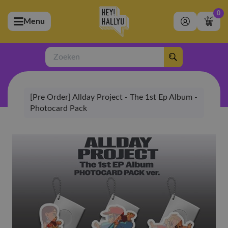
0
Menu
bmenu (Artiesten)
ubmenu (Merchandise)
Zoeken
bmenu (Exclusive)
[Pre Order] Allday Project - The 1st Ep Album -
bmenu (Winkel)
Photocard Pack