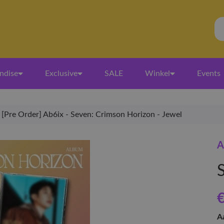
ndise
Exclusive
SALE
Winkel
Events
[Pre Order] Ab6ix - Seven: Crimson Horizon - Jewel
A
€
A