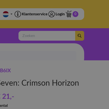
Klantenservice
Login
0
Zoeken
B6IX
Seven: Crimson Horizon
 21
,-
antal