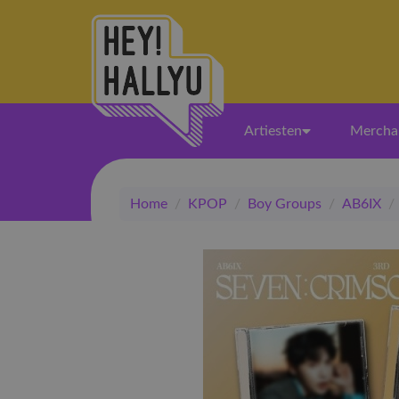
Artiesten
Mercha
Home
/
KPOP
/
Boy Groups
/
AB6IX
/