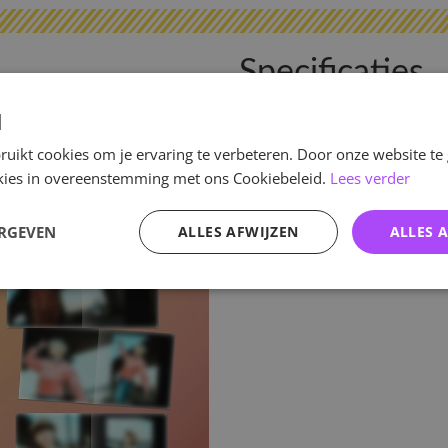
Specificaties
d
Artikelnummer
EAN nummer
uikt cookies om je ervaring te verbeteren. Door onze website te
ookies in overeenstemming met ons Cookiebeleid.
Lees verder
Pre-order tot
Release datum
ERGEVEN
ALLES AFWIJZEN
ALLES 
Verwachte leverdatum