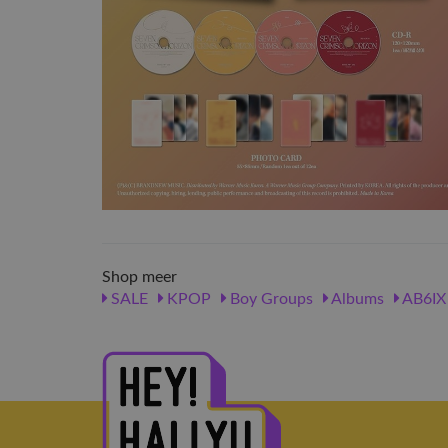
Shop meer
SALE
KPOP
Boy Groups
Albums
AB6IX