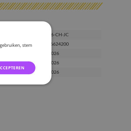
PRE-AB6-CH-JC
6389976624200
 gebruiken, stem
12-03-2026
16-03-2026
ACCEPTEREN
03-04-2026