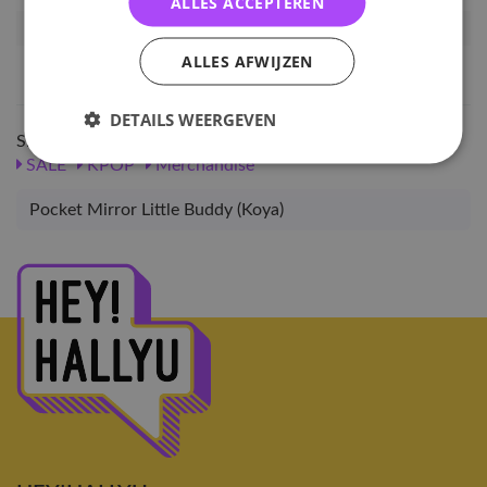
ALLES ACCEPTEREN
Artikelnummer
126577
ALLES AFWIJZEN
EAN nummer
8809761949298
DETAILS WEERGEVEN
Shop meer
SALE
KPOP
Merchandise
Pocket Mirror Little Buddy (Koya)