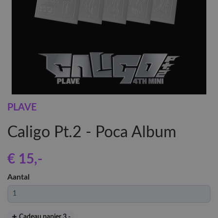
PLAVE
Caligo Pt.2 - Poca Album
€ 15
,-
Aantal
Cadeau papier 3
,-