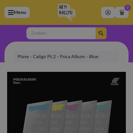
0
Menu
bmenu (Artiesten)
ubmenu (Merchandise)
Zoeken
bmenu (Exclusive)
Plave - Caligo Pt.2 - Poca Album - Blue
bmenu (Winkel)