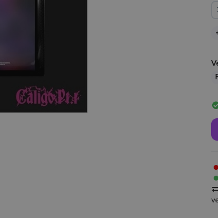
V
F
v