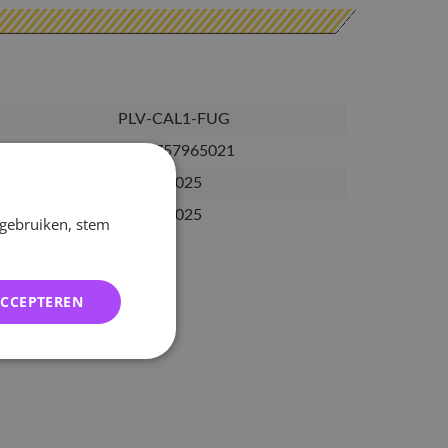
PLV-CAL1-FUG
3283757965021
03-02-2025
21-02-2025
 gebruiken, stem
ACCEPTEREN