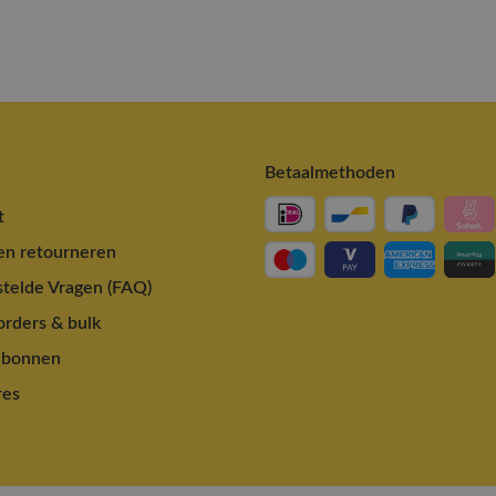
Betaalmethoden
t
en retourneren
telde Vragen (FAQ)
rders & bulk
ubonnen
res