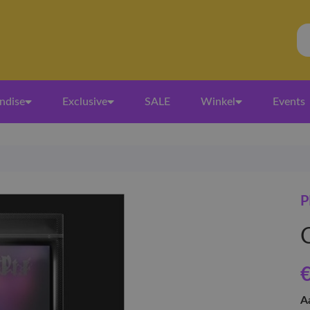
ndise
Exclusive
SALE
Winkel
Events
P
€
A