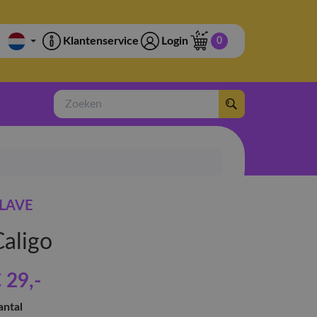
Klantenservice
Login
0
Zoeken
LAVE
Caligo
 29
,-
antal