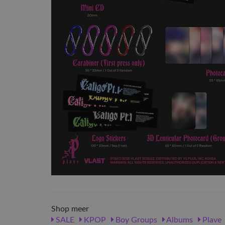
Shop meer
SALE
KPOP
Boy Groups
Albums
Plave