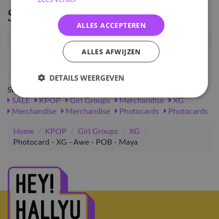
Specificaties
ALLES ACCEPTEREN
Artikelnummer
PC-XG-AWE-MY
ALLES AFWIJZEN
EAN nummer
1560870095913
DETAILS WEERGEVEN
Shop meer
SALE
KPOP
Girl Groups
Merchandise
XG
Merchandise
Merchandise
Photocards
Photocards
Home
/
KPOP
/
Girl Groups
/
XG
/
Photocard - XG - Awe - POB - Maya