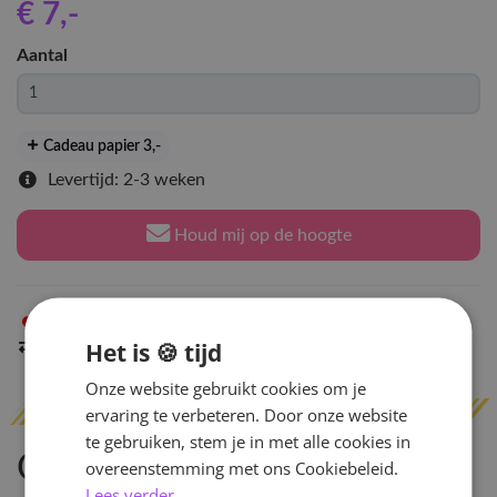
€ 7
,-
Aantal
Cadeau papier 3
,-
Levertijd: 2-3 weken
Houd mij op de hoogte
Niet op voorraad
in Arnhem
Het is 🍪 tijd
Indien op voorraad
binnen 2 werkdagen
verzonden
Onze website gebruikt cookies om je
ervaring te verbeteren. Door onze website
te gebruiken, stem je in met alle cookies in
Omschrijving
overeenstemming met ons Cookiebeleid.
Lees verder