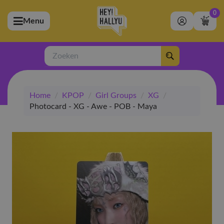
0
Menu
bmenu (Artiesten)
ubmenu (Merchandise)
Zoeken
bmenu (Exclusive)
Home
/
KPOP
/
Girl Groups
/
XG
/
bmenu (Winkel)
Photocard - XG - Awe - POB - Maya