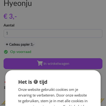
Hyeonju
€ 3
,-
Aantal
Cadeau papier 3
,-
Op voorraad
In winkelwagen
Het is 🍪 tijd
Niet op voorraad
in Arnhem
Indien op voorraad
binnen 2 werkdagen
verzonden
Onze website gebruikt cookies om je
ervaring te verbeteren. Door onze website
te gebruiken, stem je in met alle cookies in