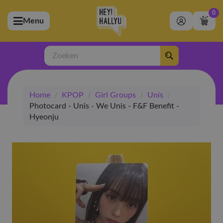
0
Menu
bmenu (Artiesten)
ubmenu (Merchandise)
Zoeken
bmenu (Exclusive)
Home
/
KPOP
/
Girl Groups
/
Unis
/
bmenu (Winkel)
Photocard - Unis - We Unis - F&F Benefit -
Hyeonju