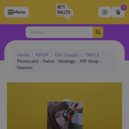
0
Menu
bmenu (Artiesten)
ubmenu (Merchandise)
Zoeken
bmenu (Exclusive)
Home
/
KPOP
/
Girl Groups
/
TWICE
/
bmenu (Winkel)
Photocard - Twice - Strategy - JYP Shop -
Nayeon