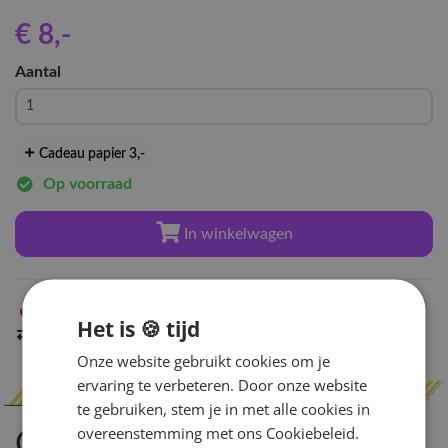
€ 8
,-
Aantal
Cadeau papier 3
,-
Op voorraad
In winkelwagen
Niet op voorraad
in Arnhem
Het is 🍪 tijd
Indien op voorraad
binnen 2 werkdagen
verzonden
Onze website gebruikt cookies om je
ervaring te verbeteren. Door onze website
te gebruiken, stem je in met alle cookies in
overeenstemming met ons Cookiebeleid.
Omschrijving