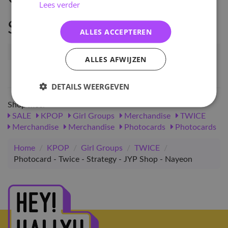
Lees verder
Specificaties
ALLES ACCEPTEREN
Artikelnummer
PC-TW-STG-JYP-NY
ALLES AFWIJZEN
EAN nummer
8340782424345
DETAILS WEERGEVEN
Shop meer
SALE
KPOP
Girl Groups
Merchandise
TWICE
Merchandise
Merchandise
Photocards
Photocards
Home
/
KPOP
/
Girl Groups
/
TWICE
/
Photocard - Twice - Strategy - JYP Shop - Nayeon