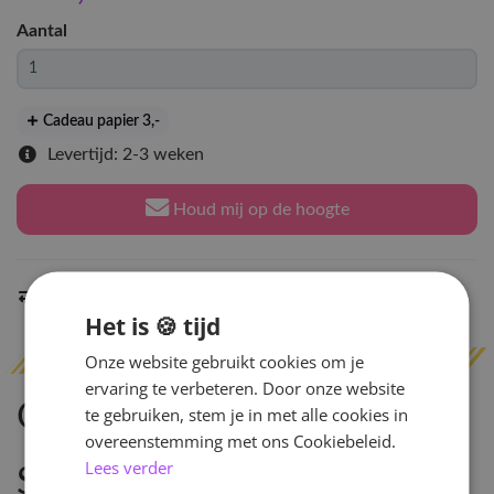
Aantal
Cadeau papier 3
,-
Levertijd: 2-3 weken
Houd mij op de hoogte
Indien op voorraad
binnen 2 werkdagen
verzonden
Het is 🍪 tijd
Onze website gebruikt cookies om je
ervaring te verbeteren. Door onze website
Omschrijving
te gebruiken, stem je in met alle cookies in
overeenstemming met ons Cookiebeleid.
Lees verder
Specificaties