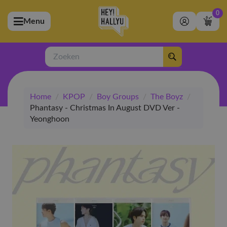
0
Menu
bmenu (Artiesten)
ubmenu (Merchandise)
Zoeken
bmenu (Exclusive)
Home
/
KPOP
/
Boy Groups
/
The Boyz
/
bmenu (Winkel)
Phantasy - Christmas In August DVD Ver -
Yeonghoon