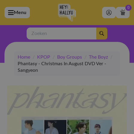
0
Menu
bmenu (Artiesten)
ubmenu (Merchandise)
Zoeken
bmenu (Exclusive)
Home
/
KPOP
/
Boy Groups
/
The Boyz
/
bmenu (Winkel)
Phantasy - Christmas In August DVD Ver -
Sangyeon