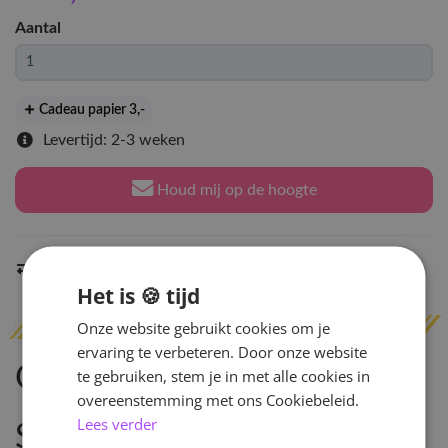
Aantal
Cadeau papier 3
,-
Levertijd: 2-3 weken
Houd mij op de hoogte
Indien op voorraad
binnen 2 werkdagen
verzonden
Het is 🍪 tijd
Onze website gebruikt cookies om je
ervaring te verbeteren. Door onze website
Omschrijving
te gebruiken, stem je in met alle cookies in
overeenstemming met ons Cookiebeleid.
Lees verder
Specificaties